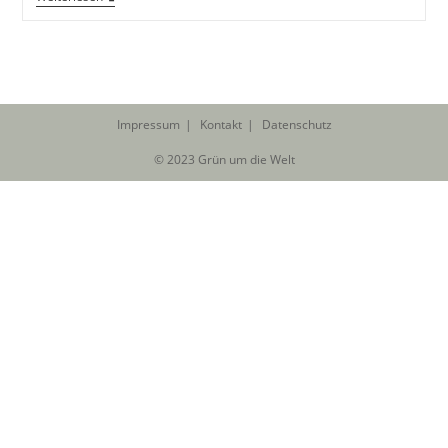
Kosten
&
Route:
Von
Nord
Nach
Süd
Impressum
Kontakt
Datenschutz
© 2023 Grün um die Welt