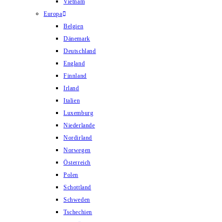
Vietnam
Europa
Belgien
Dänemark
Deutschland
England
Finnland
Irland
Italien
Luxemburg
Niederlande
Nordirland
Norwegen
Österreich
Polen
Schottland
Schweden
Tschechien