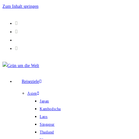
Zum Inhalt springen
Reiseziele
Asien
Japan
Kambodscha
Laos
Singapur
Thailand