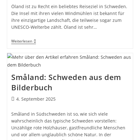
Öland ist zu Recht ein beliebtes Reiseziel in Schweden.
Die Insel mit ihren vielen Windmühlen ist bekannt für
ihre einzigartige Landschaft, die teilweise sogar zum
UNESCO-Welterbe zählt. Öland ist sehr…
Öland
Weiterlesen
In
Schweden:
Unsere
Tipps
Für
Die
Småland: Schweden aus dem
Insel
Bilderbuch
Beitrag
4. September 2025
veröffentlicht:
Småland in Südschweden ist so, wie sich viele
wahrscheinlich das typische Schweden vorstellen:
Unzählige rote Holzhäuser, gastfreundliche Menschen
und vor allem unglaublich schöne Natur. In der