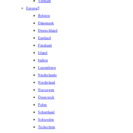
Vietnam
Europa
Belgien
Dänemark
Deutschland
England
Finnland
Irland
Italien
Luxemburg
Niederlande
Nordirland
Norwegen
Österreich
Polen
Schottland
Schweden
Tschechien