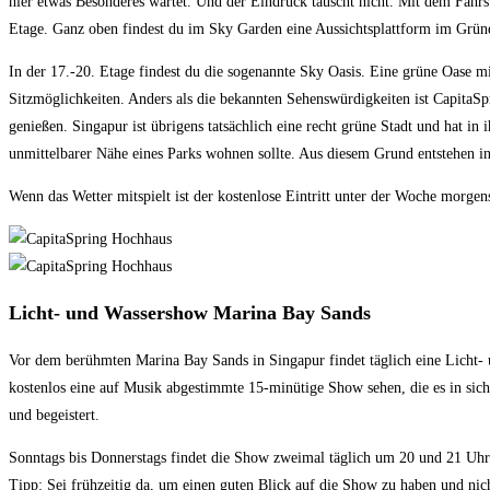
hier etwas Besonderes wartet. Und der Eindruck täuscht nicht. Mit dem Fahrs
Etage. Ganz oben findest du im Sky Garden eine Aussichtsplattform im Grüne
In der 17.-20. Etage findest du die sogenannte Sky Oasis. Eine grüne Oase mit
Sitzmöglichkeiten. Anders als die bekannten Sehenswürdigkeiten ist CapitaSp
genießen. Singapur ist übrigens tatsächlich eine recht grüne Stadt und hat in 
unmittelbarer Nähe eines Parks wohnen sollte. Aus diesem Grund entstehen 
Wenn das Wetter mitspielt ist der kostenlose Eintritt unter der Woche morg
Licht- und Wassershow Marina Bay Sands
Vor dem berühmten Marina Bay Sands in Singapur findet täglich eine Licht-
kostenlos eine auf Musik abgestimmte 15-minütige Show sehen, die es in sich
und begeistert.
Sonntags bis Donnerstags findet die Show zweimal täglich um 20 und 21 Uhr
Tipp: Sei frühzeitig da, um einen guten Blick auf die Show zu haben und nicht