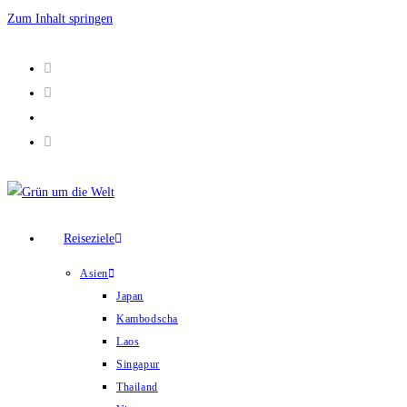
Zum Inhalt springen
Reiseziele
Asien
Japan
Kambodscha
Laos
Singapur
Thailand