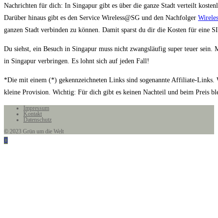
Nachrichten für dich: In Singapur gibt es über die ganze Stadt verteilt kost
Darüber hinaus gibt es den Service Wireless@SG und den Nachfolger
Wirel
ganzen Stadt verbinden zu können. Damit sparst du dir die Kosten für eine S
Du siehst, ein Besuch in Singapur muss nicht zwangsläufig super teuer sein. 
in Singapur verbringen. Es lohnt sich auf jeden Fall!
*Die mit einem (*) gekennzeichneten Links sind sogenannte Affiliate-Links. 
kleine Provision. Wichtig: Für dich gibt es keinen Nachteil und beim Preis ble
Impressum
Kontakt
Datenschutz
© 2023 Grün um die Welt