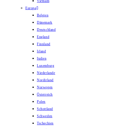
Vietnam
Europa
Belgien
Dänemark
Deutschland
England
Finnland
Irland
Italien
Luxemburg
Niederlande
Nordirland
Norwegen
Österreich
Polen
Schottland
Schweden
Tschechien