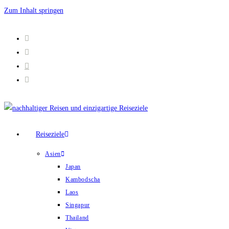
Zum Inhalt springen
Reiseziele
Asien
Japan
Kambodscha
Laos
Singapur
Thailand